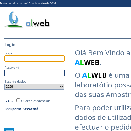
Dados atualizados em 19 de fevereiro de 2016
Login
Olá Bem Vindo a
Login
A
L
WEB
.
Password
O
A
L
WEB
é uma 
Base de dados
laboratótio poss
das suas Amostr
Guarda credenciais
Entrar
Para poder utili
Recuperar Password
dados de utiliza
efectuar o pedido